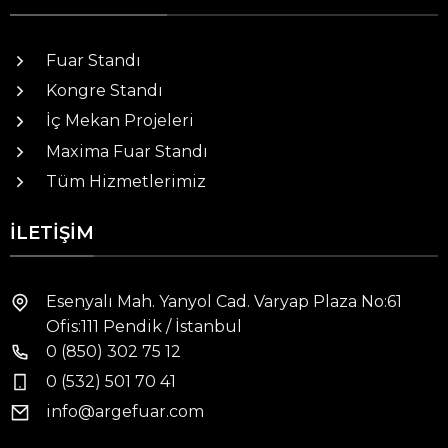
Fuar Standı
Kongre Standı
İç Mekan Projeleri
Maxima Fuar Standı
Tüm Hizmetlerimiz
İLETIŞIM
Esenyalı Mah. Yanyol Cad. Varyap Plaza No:61
Ofis:111 Pendik / İstanbul
0 (850) 302 75 12
0 (532) 501 70 41
info@argefuar.com