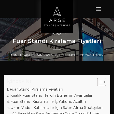
İçeriğe
atla
BLOG
Fuar Standı Kiralama Fiyatları
ADMIN
TARAFINDAN
KASIM 18, 2025
TARIHINDE YAYINLANDI
İçindekiler
Fuar Standı Kiralama Fiyatları
Kiralık Fuar Standı Tercih Etmenin Avantajları
Fuar Standı Kiralama ile İş Yükünü Azaltın
Uzun Vadeli Katılımcılar İçin Satın Alma Stratejileri
Satın Alma Kararı Vermeden Önce Dikkat Edilmesi