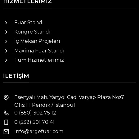
HIZMETLERIMIZ
Fuar Standı
Kongre Standı
İç Mekan Projeleri
Maxima Fuar Standı
Tüm Hizmetlerimiz
İLETIŞIM
Esenyalı Mah. Yanyol Cad. Varyap Plaza No:61
Ofis:111 Pendik / İstanbul
0 (850) 302 75 12
0 (532) 501 70 41
info@argefuar.com