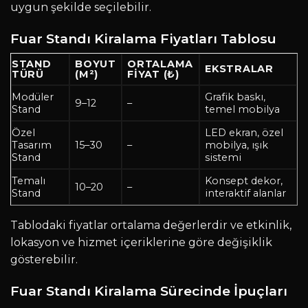
uygun şekilde seçilebilir.
Fuar Standı Kiralama Fiyatları Tablosu
STAND
BOYUT
ORTALAMA
EKSTRALAR
TÜRÜ
(M²)
FIYAT (₺)
Modüler
Grafik baskı,
9–12
–
Stand
temel mobilya
Özel
LED ekran, özel
Tasarım
15–30
–
mobilya, ışık
Stand
sistemi
Temalı
Konsept dekor,
10–20
–
Stand
interaktif alanlar
Tablodaki fiyatlar ortalama değerlerdir ve etkinlik,
lokasyon ve hizmet içeriklerine göre değişiklik
gösterebilir.
Fuar Standı Kiralama Sürecinde İpuçları