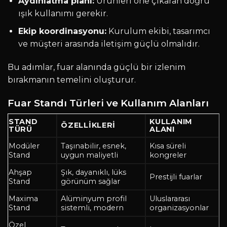
Aydınlatma planı:
Ürünleri öne çıkaran doğru
ışık kullanımı gerekir.
Ekip koordinasyonu:
Kurulum ekibi, tasarımcı
ve müşteri arasında iletişim güçlü olmalıdır.
Bu adımlar, fuar alanında güçlü bir izlenim
bırakmanın temelini oluşturur.
Fuar Standı Türleri ve Kullanım Alanları
STAND
KULLANIM
ÖZELLIKLERI
TÜRÜ
ALANI
Modüler
Taşınabilir, esnek,
Kısa süreli
Stand
uygun maliyetli
kongreler
Ahşap
Şık, dayanıklı, lüks
Prestijli fuarlar
Stand
görünüm sağlar
Maxima
Alüminyum profil
Uluslararası
Stand
sistemli, modern
organizasyonlar
Özel