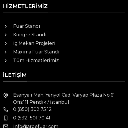
HIZMETLERIMIZ
Fuar Standı
Kongre Standı
İç Mekan Projeleri
Maxima Fuar Standı
Tüm Hizmetlerimiz
İLETIŞIM
Esenyalı Mah. Yanyol Cad. Varyap Plaza No:61
Ofis:111 Pendik / İstanbul
0 (850) 302 75 12
0 (532) 501 70 41
info@argefuar.com