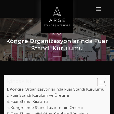
İçeriğe
atla
BLOG
Kongre Organizasyonlarında Fuar
Standı Kurulumu
ADMIN
TARAFINDAN
EKIM 13, 2025
TARIHINDE YAYINLANDI
İçindekiler
Kongre Organizasyonlarında Fuar Standı Kurulumu
Fuar Standı Kurulum ve Üretimi
Fuar Standı Kiralama
Kongrelerde Stand Tasarımının Önemi
Fuar Standı Lojistiği ve Kurulum Sürecinin