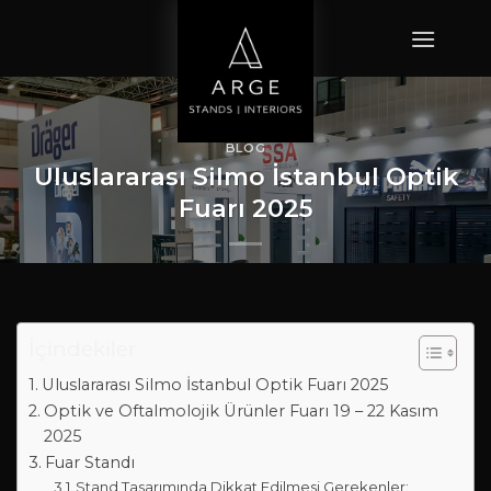
İçeriğe
atla
BLOG
Uluslararası Silmo İstanbul Optik
Fuarı 2025
ADMIN
TARAFINDAN
KASIM 7, 2025
TARIHINDE YAYINLANDI
İçindekiler
Uluslararası Silmo İstanbul Optik Fuarı 2025
Optik ve Oftalmolojik Ürünler Fuarı 19 – 22 Kasım
2025
Fuar Standı
Stand Tasarımında Dikkat Edilmesi Gerekenler: