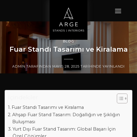
İçeriğe
atla
BLOG
Fuar Standı Tasarımı ve Kiralama
ADMIN
TARAFINDAN
MAYIS 28, 2025
TARIHINDE YAYINLANDI
İçindekiler
Fuar Standı Tasarımı ve Kiralama
Ahşap Fuar Stand Tasarım: Doğallığın ve Şıklığın
Buluşması
Yurt Dışı Fuar Stand Tasarım: Global Başarı İçin
Özel Çözümler