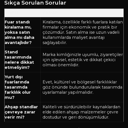
Sıkça Sorulan Sorular
SORU
CEVAP
Fuar standı
Kiralama, özellikle farklı fuarlara katılan
kiralama mı,
firmalar için ekonomik ve pratik bir
yoksa satın
çözümdür. Satın alma ise uzun vadeli
alma mı daha
kullanımlarda maliyet avantajı
avantajlıdır?
sağlayabilir.
Stand
Marka kimliğinizle uyumlu, ziyaretçiler
tasarımında
için işlevsel, estetik ve dikkat çekici
nelere dikkat
olması önemlidir.
etmeliyim?
Yurt dışı
fuarlarında
Evet, kültürel ve bölgesel farklılıklar
tasarımda
göz önünde bulundurularak tasarımda
farklılık olur
uyarlamalar yapılmalıdır.
mu?
Ahşap standlar
Kaliteli ve sürdürülebilir kaynaklardan
çevreye zarar
elde edilen ahşap malzemeler çevre
verir mi?
dostudur ve geri dönüşümlüdür.