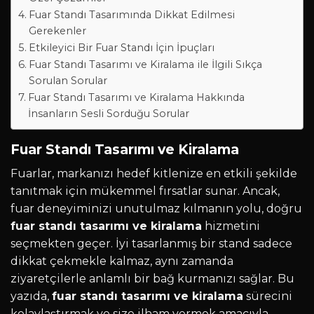
Fuar Standı Tasarımında Dikkat Edilmesi
Gerekenler
Etkileyici Bir Fuar Standı İçin İpuçları
Fuar Standı Tasarımı ve Kiralama ile İlgili Sıkça
Sorulan Sorular
Fuar Standı Tasarımı ve Kiralama Hakkında
İnsanların Sesli Sorduğu Sorular
Fuar Standı Tasarımı ve Kiralama
Fuarlar, markanızı hedef kitlenize en etkili şekilde
tanıtmak için mükemmel fırsatlar sunar. Ancak,
fuar deneyiminizi unutulmaz kılmanın yolu, doğru
fuar standı tasarımı ve kiralama
hizmetini
seçmekten geçer. İyi tasarlanmış bir stand sadece
dikkat çekmekle kalmaz, aynı zamanda
ziyaretçilerle anlamlı bir bağ kurmanızı sağlar. Bu
yazıda,
fuar standı tasarımı ve kiralama
sürecini
kolaylaştırmak ve size ilham vermek amacıyla