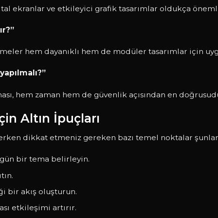
ijital ekranlar ve etkileyici grafik tasarımlar oldukça öneml
ır?”
meler hem dayanıklı hem de modüler tasarımlar için uy
yapılmalı?”
lması, hem zaman hem de güvenlik açısından en doğrusud
in Altın İpuçları
rken dikkat etmeniz gereken bazı temel noktalar şunlar
gün bir tema belirleyin.
tın.
i bir akış oluşturun.
sı etkileşimi artırır.