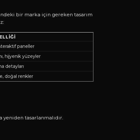
ründeki bir marka için gereken tasarım
z:
ELLIĞI
teraktif paneller
ı, hijyenik yüzeyler
a detayları
, doğal renkler
a yeniden tasarlanmalıdır.