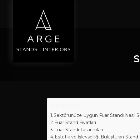
İçeriğe
atla
S
İçindekiler
Sektörünüze Uygun Fuar Standı Nasıl Se
Fuar Stand Fiyatları
Fuar Standı Tasarımları
Estetik ve İşlevselliği Buluşturan Stand T