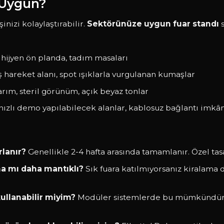
 Uygun?
inizi kolaylaştırabilir.
Sektörünüze uygun fuar standı
s
 hijyen ön planda, tadım masaları
ş hareket alanı, spot ışıklarla vurgulanan kumaşlar
rım, steril görünüm, açık beyaz tonlar
, hızlı demo yapılabilecek alanlar, kablosuz bağlantı imkân
rlanır?
Genellikle 2-4 hafta arasında tamamlanır. Özel tas
ma mı daha mantıklı?
Sık fuara katılmıyorsanız kiralama 
ullanabilir miyim?
Modüler sistemlerde bu mümkündür. A