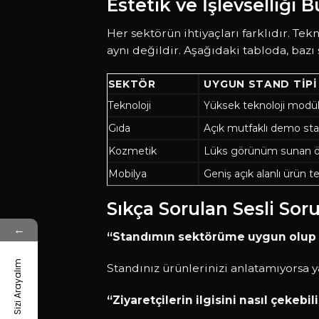
Estetik ve İşlevselliği 
Her sektörün ihtiyaçları farklıdır. Te
aynı değildir. Aşağıdaki tabloda, bazı 
SEKTÖR
UYGUN STAND TIPI
Teknoloji
Yüksek teknoloji modü
Gıda
Açık mutfaklı demo st
Kozmetik
Lüks görünüm sunan ö
Mobilya
Geniş açık alanlı ürün t
Sıkça Sorulan Sesli Soru
←
“Standımın sektörüme uygun olup o
Sizi Arayalım
Standınız ürünlerinizi anlatamıyorsa y
“Ziyaretçilerin ilgisini nasıl çekebil