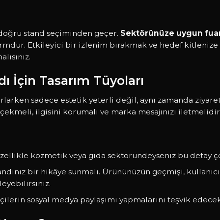
ı doğru stand seçiminden geçer.
Sektörünüze uygun fuar
rmdur. Etkileyici bir izlenim bırakmak ve hedef kitlenize 
lısınız.
ndı İçin Tasarım Tüyoları
rlarken sadece estetik yeterli değil, aynı zamanda ziyar
i çekmeli, ilgisini korumalı ve marka mesajınızı iletmelidir
zellikle kozmetik veya gıda sektöründeyseniz bu detay çok 
tandınız bir hikâye sunmalı. Ürününüzün geçmişi, kullanı
leyebilirsiniz.
tçilerin sosyal medya paylaşımı yapmalarını teşvik edecek 