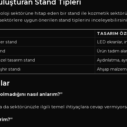
Buluşturan Stand Tipleri
knoloji sektörüne hitap eden bir stand ile kozmetik sektö
sektörlere uygun önerilen stand tiplerini inceleyebilirsini
TASARIM ÖZ
ler stand
LED ekranlar, in
and
Ürün tadım alan
zel tasarım stand
Aydınlatma, ayn
eşhir standı
Ahşap malzeme
lar
lmadığını nasıl anlarım?”
a da sektörünüzle ilgili temel ihtiyaçlara cevap vermiyors
irim?”