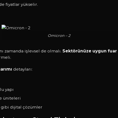
e fiyatlar yükselir.
Omicron – 2
ynı zamanda işlevsel de olmalı.
Sektörünüze uygun fuar 
rmeli.
sarımı
detayları:
lu yapı
 üniteleri
gibi dijital çözümler