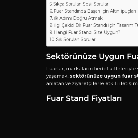
Sıkça Sorulan Sesli Sorular
Fuar Standında Başarı İçin Altın İpuçları
İlk Adımı Doğru Atmak
İlgi Çekici Bir Fuar Standı İçin Tasarım T
Hangi Fuar Standı Size Uygun?
Sık Sorulan Sorular
Sektörünüze Uygun Fuar
Fuarlar, markaların hedef kitleleriyle
yaşamak,
sektörünüze uygun fuar s
anlatan ve ziyaretçilerle etkili iletişi
Fuar Stand Fiyatları