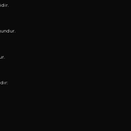
idir.
gundur.
ur.
dır: